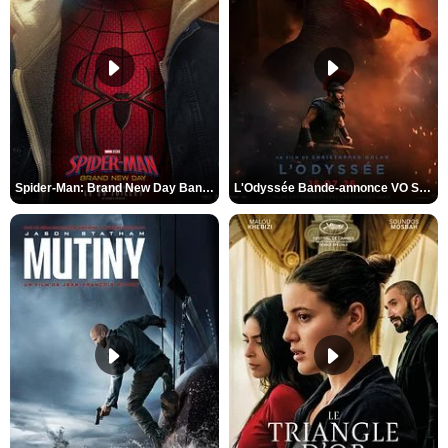
Spider-Man: Brand New Day Bande-annonce VO STFR
L'Odyssée Bande-annonce VO STFR