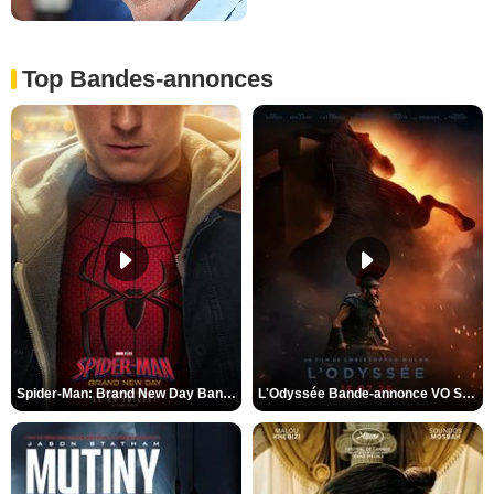
Top Bandes-annonces
Spider-Man: Brand New Day Bande-annonce VO STFR
L'Odyssée Bande-annonce VO STFR