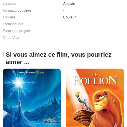
Langues
Anglais
Format production
-
Couleur
Couleur
Format audio
-
Format de projection
-
N° de Visa
-
Si vous aimez ce film, vous pourriez
aimer ...