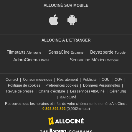
ALLOCINÉ SUR MOBILE
ALLOCINÉ À L'ÉTRANGER
Filmstarts
SensaCine
Beyazperde
Allemagne
Espagne
Turquie
AdoroCinema
Sensacine México
Brésil
Mexique
Contact
|
Qui sommes-nous
|
Recrutement
|
Publicité
|
CGU
|
CGV
|
Politique de cookies
|
Préférences cookies
|
Données Personnelles
|
Revue de presse
|
Charte d'écriture
|
Les services AlloCiné
|
Gérer Utiq
|
©AlloCiné
Retrouvez tous les horaires et infos de votre cinéma sur le numéro AlloCiné :
0 892 892 892
(0,90€/minute)