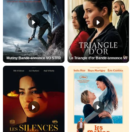
Mutiny Bande-annonce VO STFR
Le Triangle d'or Bande-annonce VF