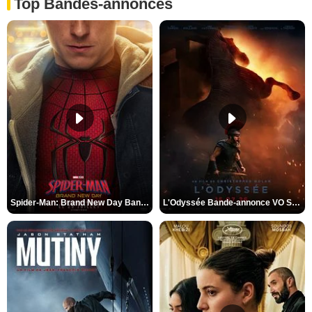
Top Bandes-annonces
Spider-Man: Brand New Day Bande-annonce VO STFR
L'Odyssée Bande-annonce VO STFR