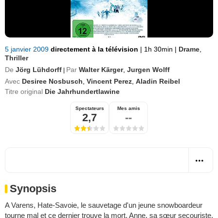
5 janvier 2009
directement à la télévision
|
1h 30min
|
Drame
,
Thriller
De
Jörg Lühdorff
Par
Walter Kärger
,
Jurgen Wolff
|
Avec
Desiree Nosbusch
,
Vincent Perez
,
Aladin Reibel
Titre original
Die Jahrhundertlawine
Spectateurs
Mes amis
2,7
--
Synopsis
A Varens, Hate-Savoie, le sauvetage d'un jeune snowboardeur
tourne mal et ce dernier trouve la mort. Anne, sa sœur secouriste,