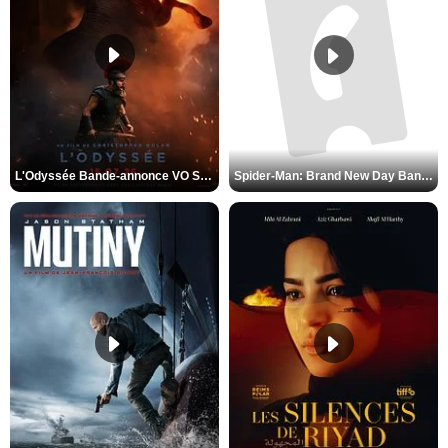
L'Odyssée Bande-annonce VO STFR
Spider-Man: Brand New Day Bande-annonce VO STFR