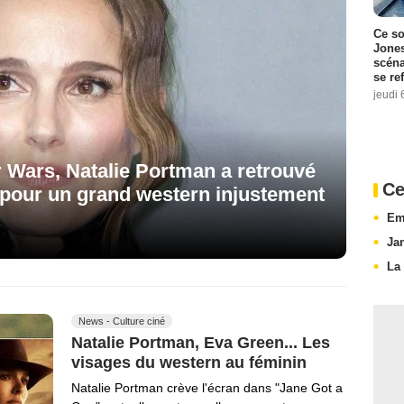
Ce so
Jones
scéna
se re
jeudi 
r Wars, Natalie Portman a retrouvé
Ce
 pour un grand western injustement
Em
Ja
La
News - Culture ciné
Natalie Portman, Eva Green... Les
visages du western au féminin
Natalie Portman crève l'écran dans "Jane Got a