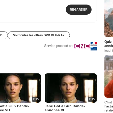
REGARDER
OD
Voir toutes les offres DVD BLU-RAY
Quiz 
année
Service proposé par
jeudi 
2:15
2:15
Clint
Got a Gun Bande-
Jane Got a Gun Bande-
l'act
ce VO
annonce VF
relat