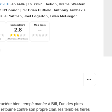
er 2016
en salle
|
1h 38min
|
Action
,
Drame
,
Western
n O'Connor
Par
Brian Duffield
,
Anthony Tambakis
|
talie Portman
,
Joel Edgerton
,
Ewan McGregor
e
Spectateurs
Mes amis
2,8
--
es
2052 notes, 206 critiques
ère bien trempé mariée à Bill, l’un des pires
 retourne contre son propre clan, les terribles frères