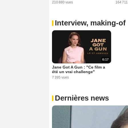
210 880 vues
164 711
Interview, making-of 
6:17
Jane Got A Gun : "Ce film a
été un vrai challenge"
7 395 vues
Dernières news