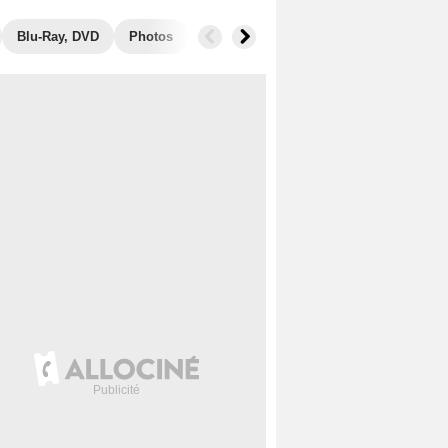
Blu-Ray, DVD
Photos
Secrets de tournage
Box Office