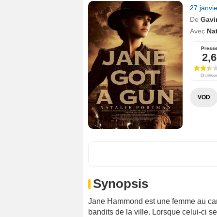
27 janvi
De
Gavi
Avec
Na
Press
2,6
13 critiqu
VOD
Synopsis
Jane Hammond est une femme au caract
bandits de la ville. Lorsque celui-ci se