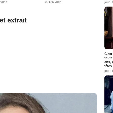
 vues
40 136 vues
jeudi 
et extrait
C'est
toute
ans, 
têtes
jeudi 