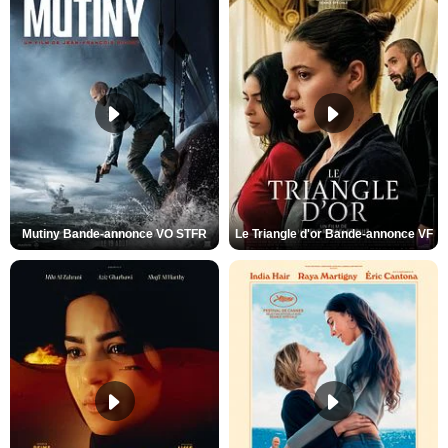
Mutiny Bande-annonce VO STFR
Le Triangle d'or Bande-annonce VF