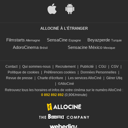
ALLOCINÉ À L'ÉTRANGER
Filmstarts
SensaCine
Beyazperde
Allemagne
Espagne
Turquie
AdoroCinema
Sensacine México
Brésil
Mexique
Contact
|
Qui sommes-nous
|
Recrutement
|
Publicité
|
CGU
|
CGV
|
Politique de cookies
|
Préférences cookies
|
Données Personnelles
|
Revue de presse
|
Charte d'écriture
|
Les services AlloCiné
|
Gérer Utiq
|
©AlloCiné
Retrouvez tous les horaires et infos de votre cinéma sur le numéro AlloCiné :
0 892 892 892
(0,90€/minute)