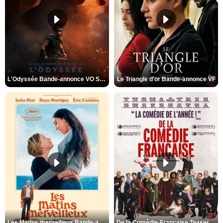
L'Odyssée Bande-annonce VO STFR
Le Triangle d'or Bande-annonce VF
Les Matins merveilleux Bande-annonce VF
De la Comédie-Française Teaser VF