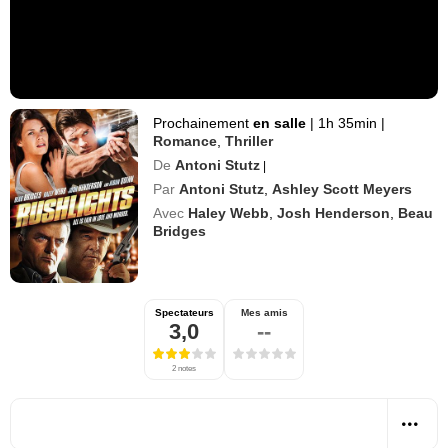
Prochainement
en salle
|
1h 35min
|
Romance
,
Thriller
De
Antoni Stutz
|
Par
Antoni Stutz
,
Ashley Scott Meyers
Avec
Haley Webb
,
Josh Henderson
,
Beau
Bridges
Spectateurs
Mes amis
3,0
--
2 notes