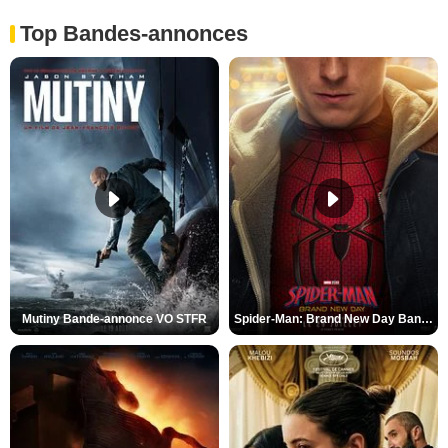
Top Bandes-annonces
Mutiny Bande-annonce VO STFR
Spider-Man: Brand New Day Bande-annonce VO STFR