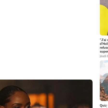
"J'ai
d'Hol
refus
super
jeudi 
Quiz 