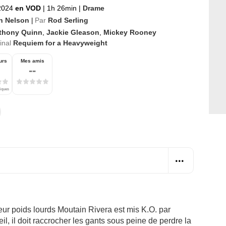
 2024
en VOD
|
1h 26min
|
Drame
h Nelson
Par
Rod Serling
|
thony Quinn
,
Jackie Gleason
,
Mickey Rooney
ginal
Requiem for a Heavyweight
urs
Mes amis
--
tiques
xeur poids lourds Moutain Rivera est mis K.O. par
l, il doit raccrocher les gants sous peine de perdre la