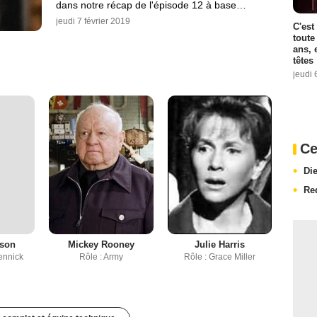
dans notre récap de l'épisode 12 à base…
jeudi 7 février 2019
C'est
toute
ans, 
têtes
jeudi 
Ce
Di
Re
ason
Mickey Rooney
Julie Harris
ennick
Rôle : Army
Rôle : Grace Miller