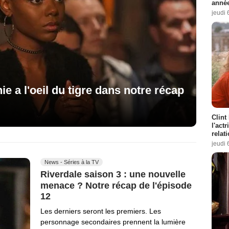
année
jeudi 
ie a l'oeil du tigre dans notre récap
Clint
l'act
relat
jeudi 
News - Séries à la TV
Riverdale saison 3 : une nouvelle
menace ? Notre récap de l'épisode
12
Les derniers seront les premiers. Les
personnage secondaires prennent la lumière