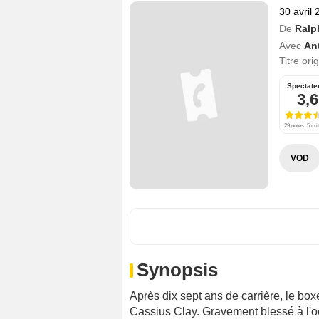
30 avril
De
Ralp
Avec
An
Titre ori
Spectate
3,6
29 notes, 5 cri
VOD
Synopsis
Après dix sept ans de carrière, le bo
Cassius Clay. Gravement blessé à l'oei