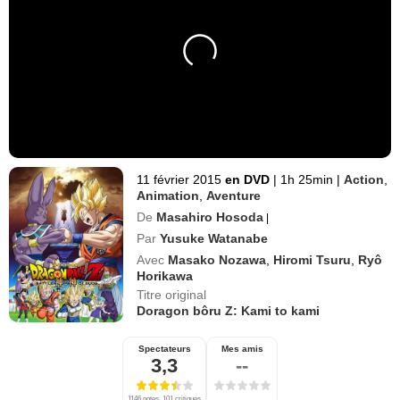
11 février 2015
en DVD
|
1h 25min
|
Action
,
Animation
,
Aventure
De
Masahiro Hosoda
|
Par
Yusuke Watanabe
Avec
Masako Nozawa
,
Hiromi Tsuru
,
Ryô
Horikawa
Titre original
Doragon bôru Z: Kami to kami
Spectateurs
Mes amis
3,3
--
1146 notes, 101 critiques