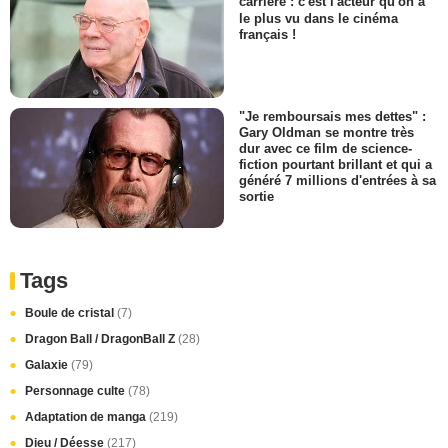
carrière : c'est l'acteur qu'on a
le plus vu dans le cinéma
français !
"Je remboursais mes dettes" :
Gary Oldman se montre très
dur avec ce film de science-
fiction pourtant brillant et qui a
généré 7 millions d'entrées à sa
sortie
Tags
Boule de cristal
(7)
Dragon Ball / DragonBall Z
(28)
Galaxie
(79)
Personnage culte
(78)
Adaptation de manga
(219)
Dieu / Déesse
(217)