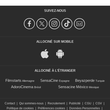
SUIVEZ-NOUS
ALLOCINÉ SUR MOBILE
ALLOCINÉ À L'ÉTRANGER
Filmstarts
SensaCine
Beyazperde
Allemagne
Espagne
Turquie
AdoroCinema
Sensacine México
Brésil
Mexique
Contact
|
Qui sommes-nous
|
Recrutement
|
Publicité
|
CGU
|
CGV
|
Politique de cookies
|
Préférences cookies
|
Données Personnelles
|