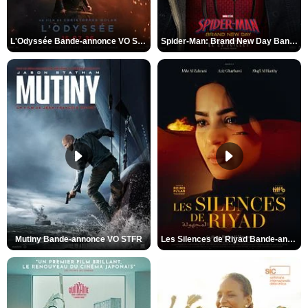
L'Odyssée Bande-annonce VO STFR
Spider-Man: Brand New Day Bande-annonce VO STFR
Mutiny Bande-annonce VO STFR
Les Silences de Riyad Bande-annonce VO STFR