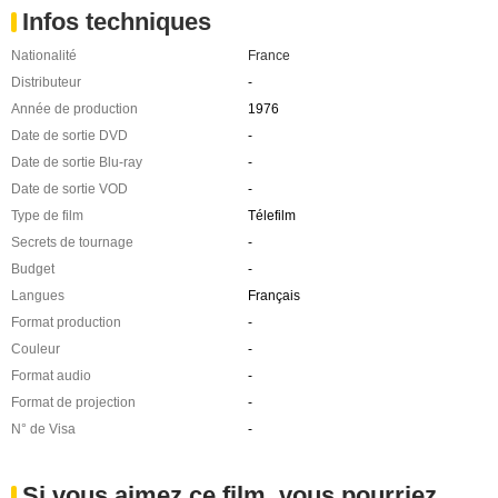
Infos techniques
Nationalité
France
Distributeur
-
Année de production
1976
Date de sortie DVD
-
Date de sortie Blu-ray
-
Date de sortie VOD
-
Type de film
Télefilm
Secrets de tournage
-
Budget
-
Langues
Français
Format production
-
Couleur
-
Format audio
-
Format de projection
-
N° de Visa
-
Si vous aimez ce film, vous pourriez