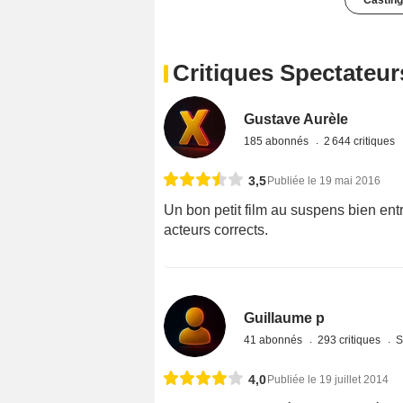
Casting
Critiques Spectateur
Gustave Aurèle
185 abonnés
2 644 critiques
3,5
Publiée le 19 mai 2016
Un bon petit film au suspens bien ent
acteurs corrects.
Guillaume p
41 abonnés
293 critiques
S
4,0
Publiée le 19 juillet 2014