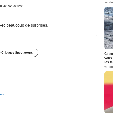
vendr
uivre son activité
, avec beaucoup de surprises,
 Critiques Spectateurs
Ce so
vous 
les t
vendr
ion