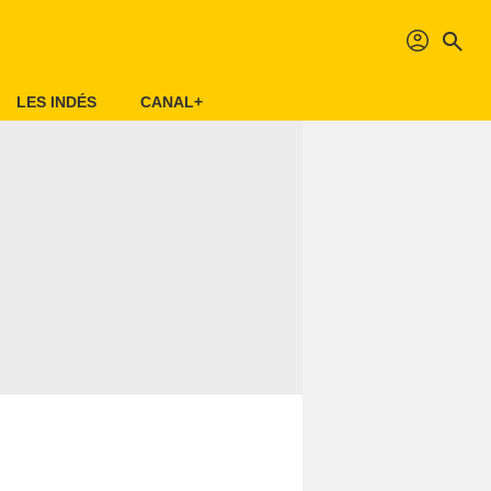
profil
search
LES INDÉS
CANAL+