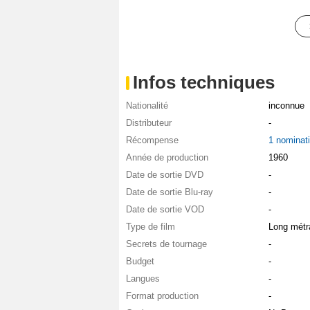
Infos techniques
Nationalité
inconnue
Distributeur
-
Récompense
1 nominat
Année de production
1960
Date de sortie DVD
-
Date de sortie Blu-ray
-
Date de sortie VOD
-
Type de film
Long métr
Secrets de tournage
-
Budget
-
Langues
-
Format production
-