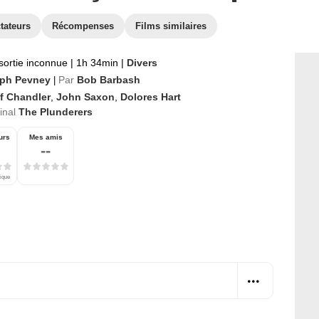
tateurs
Récompenses
Films similaires
sortie inconnue
|
1h 34min
|
Divers
ph Pevney
Par
Bob Barbash
|
ff Chandler
,
John Saxon
,
Dolores Hart
ginal
The Plunderers
urs
Mes amis
--
tique