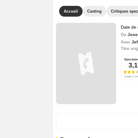
Accueil
Casting
Critiques spec
Date de 
De
Jose
Avec
Je
Titre ori
Spectate
3,1
3 notes, 1 cri