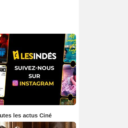
utes les actus Ciné