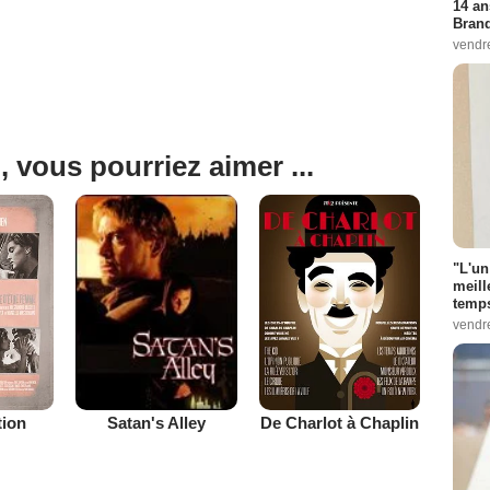
14 an
Bran
vendr
, vous pourriez aimer ...
"L'un
meill
temps
vendr
tion
De Charlot à Chaplin
Satan's Alley