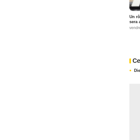
Un rô
sera 
vendr
Ce
Di