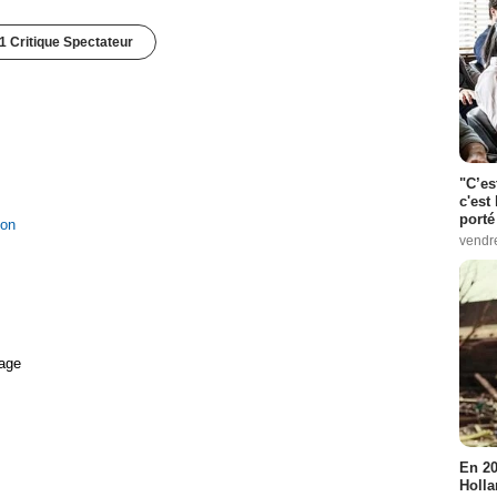
1 Critique Spectateur
"C’es
c'est 
porté
ion
vendr
age
En 20
Holla