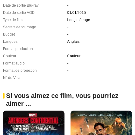
Date de sortie Blu-ray
-
Date de sortie VOD
01/01/2015
Type de film
Long métrage
Secrets de tournage
-
Budget
-
Langues
Anglais
Format production
-
Couleur
Couleur
Format audio
-
Format de projection
-
N° de Visa
-
Si vous aimez ce film, vous pourriez
aimer ...