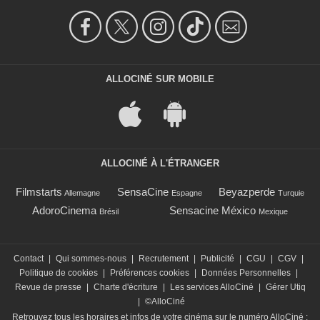
ALLOCINÉ SUR MOBILE
ALLOCINÉ À L'ÉTRANGER
Filmstarts
SensaCine
Beyazperde
Allemagne
Espagne
Turquie
AdoroCinema
Sensacine México
Brésil
Mexique
Contact
|
Qui sommes-nous
|
Recrutement
|
Publicité
|
CGU
|
CGV
|
Politique de cookies
|
Préférences cookies
|
Données Personnelles
|
Revue de presse
|
Charte d'écriture
|
Les services AlloCiné
|
Gérer Utiq
|
©AlloCiné
Retrouvez tous les horaires et infos de votre cinéma sur le numéro AlloCiné :