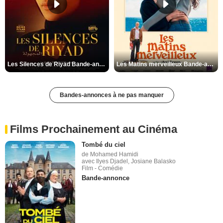
Les Silences de Riyad Bande-annonce VO STFR
Les Matins merveilleux Bande-annonce VF
Bandes-annonces à ne pas manquer
Films Prochainement au Cinéma
Tombé du ciel
de Mohamed Hamidi
avec Ilyes Djadel, Josiane Balasko
Film - Comédie
Bande-annonce