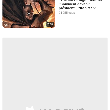
"The Dark Knight Returns",
"Comment devenir
président", "Iron Man"...
24 955 vues
7:38