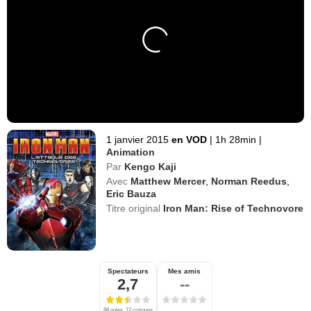
1 janvier 2015
en VOD
|
1h 28min
|
Animation
Par
Kengo Kaji
Avec
Matthew Mercer
,
Norman Reedus
,
Eric Bauza
Titre original
Iron Man: Rise of Technovore
Spectateurs
Mes amis
2,7
--
88 notes, 12 critiques