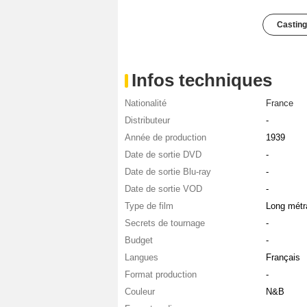
Casting
Infos techniques
Nationalité
France
Distributeur
-
Année de production
1939
Date de sortie DVD
-
Date de sortie Blu-ray
-
Date de sortie VOD
-
Type de film
Long métr
Secrets de tournage
-
Budget
-
Langues
Français
Format production
-
Couleur
N&B