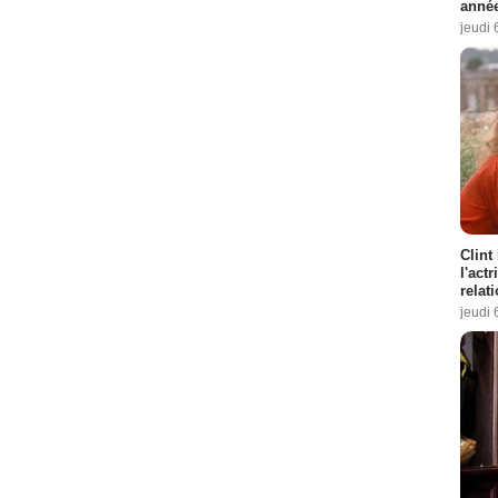
année
jeudi 
Clint
l'act
relat
jeudi 