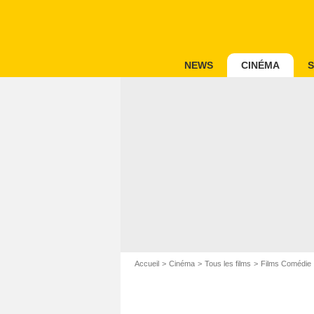
NEWS
CINÉMA
S
Accueil
Cinéma
Tous les films
Films Comédie