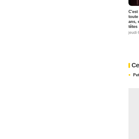
C'est
toute
ans, 
têtes
jeudi 
Ce
Pet