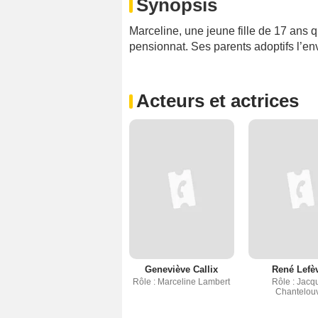
Synopsis
Marceline, une jeune fille de 17 ans q
pensionnat. Ses parents adoptifs l’env
Acteurs et actrices
Geneviève Callix
René Lefè
Rôle : Marceline Lambert
Rôle : Jacq
Chantelou