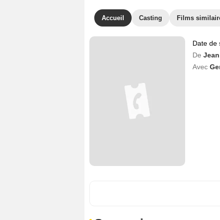
Accueil
Casting
Films similair
Date de 
De
Jean
Avec
Ge