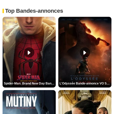
Top Bandes-annonces
Spider-Man: Brand New Day Bande-annonce VO STFR
L'Odyssée Bande-annonce VO STFR