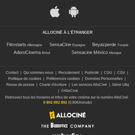
ALLOCINÉ À L'ÉTRANGER
Filmstarts
SensaCine
Beyazperde
Allemagne
Espagne
Turquie
AdoroCinema
Sensacine México
Brésil
Mexique
Contact
|
Qui sommes-nous
|
Recrutement
|
Publicité
|
CGU
|
CGV
|
Politique de cookies
|
Préférences cookies
|
Données Personnelles
|
Revue de presse
|
Charte d'écriture
|
Les services AlloCiné
|
Gérer Utiq
|
©AlloCiné
Retrouvez tous les horaires et infos de votre cinéma sur le numéro AlloCiné :
0 892 892 892
(0,90€/minute)