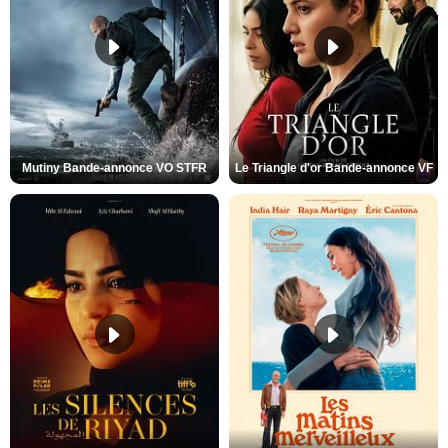
Mutiny Bande-annonce VO STFR
Le Triangle d'or Bande-annonce VF