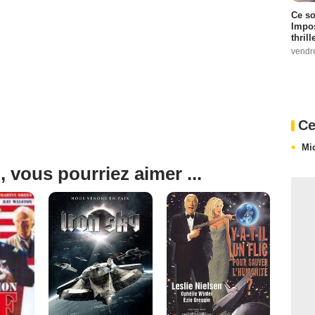
Ce so
Impos
thrill
vendr
Ce
Mi
, vous pourriez aimer ...