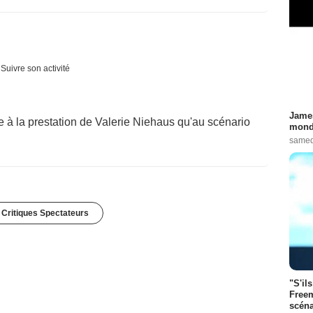
Suivre son activité
James
e à la prestation de Valerie Niehaus qu'au scénario
monde
samed
 Critiques Spectateurs
"S'il
Freem
scéna