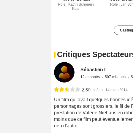
Rôle : Katrin Schreier /
Rôle : Jan Sch
Kate
Casting
Critiques Spectateur
Sébastien L
12 abonnés
507 critiques
S
2,5
Publiée le 14 mars 2014
Un film qui avait quelques bonnes idée
personnages sont grossiers, le fil de l
prestation de Valerie Niehaus en robot 
moins que ce film peut éventuellement
rien d'autre.