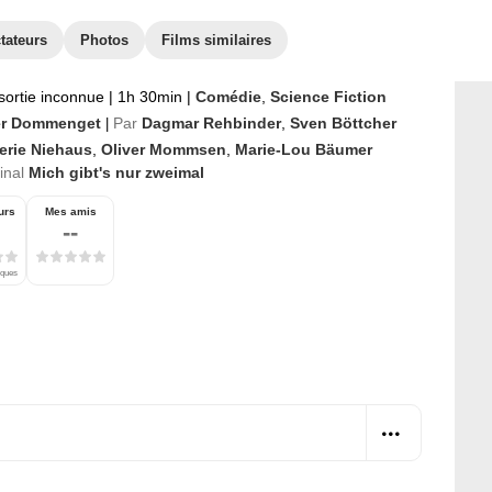
tateurs
Photos
Films similaires
sortie inconnue
|
1h 30min
|
Comédie
,
Science Fiction
er Dommenget
Par
Dagmar Rehbinder
,
Sven Böttcher
|
erie Niehaus
,
Oliver Mommsen
,
Marie-Lou Bäumer
ginal
Mich gibt's nur zweimal
urs
Mes amis
--
iques