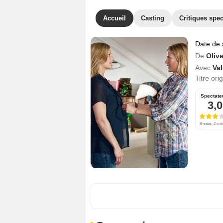
Accueil
Casting
Critiques spec
Date de 
De
Oliv
Avec
Val
Titre ori
Spectate
3,0
8 notes, 2 crit