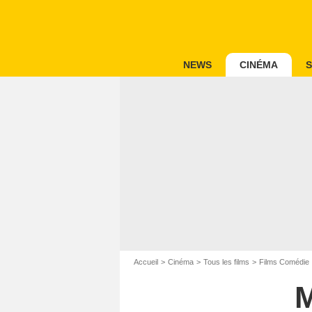
NEWS
CINÉMA
S
Accueil
Cinéma
Tous les films
Films Comédie
M