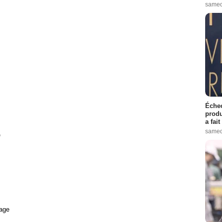
samed
Échec
produ
a fai
samed
e
age