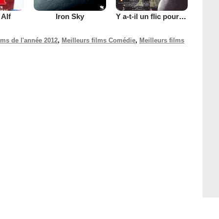
Iron Sky
Y a-t-il un flic pour sauver l'humanité ?
 Alf
ilms de l'année 2012
,
Meilleurs films Comédie
,
Meilleurs films