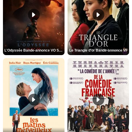
L'Odyssée Bande-annonce VO STFR
Le Triangle d'or Bande-annonce VF