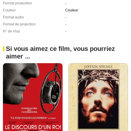
Format production
-
Couleur
Couleur
Format audio
-
Format de projection
-
N° de Visa
-
Si vous aimez ce film, vous pourriez
aimer ...