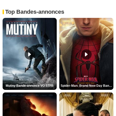
Top Bandes-annonces
Mutiny Bande-annonce VO STFR
Spider-Man: Brand New Day Bande-annonce VO STFR