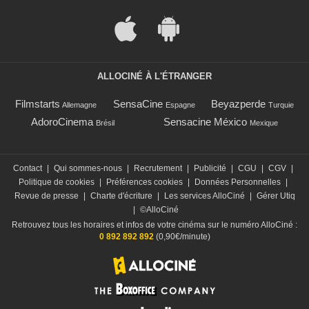
ALLOCINÉ À L'ÉTRANGER
Filmstarts
SensaCine
Beyazperde
Allemagne
Espagne
Turquie
AdoroCinema
Sensacine México
Brésil
Mexique
Contact
|
Qui sommes-nous
|
Recrutement
|
Publicité
|
CGU
|
CGV
|
Politique de cookies
|
Préférences cookies
|
Données Personnelles
|
Revue de presse
|
Charte d'écriture
|
Les services AlloCiné
|
Gérer Utiq
|
©AlloCiné
Retrouvez tous les horaires et infos de votre cinéma sur le numéro AlloCiné :
0 892 892 892
(0,90€/minute)