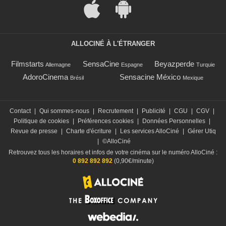
ALLOCINÉ À L'ÉTRANGER
Filmstarts
SensaCine
Beyazperde
Allemagne
Espagne
Turquie
AdoroCinema
Sensacine México
Brésil
Mexique
Contact
|
Qui sommes-nous
|
Recrutement
|
Publicité
|
CGU
|
CGV
|
Politique de cookies
|
Préférences cookies
|
Données Personnelles
|
Revue de presse
|
Charte d'écriture
|
Les services AlloCiné
|
Gérer Utiq
|
©AlloCiné
Retrouvez tous les horaires et infos de votre cinéma sur le numéro AlloCiné :
0 892 892 892
(0,90€/minute)