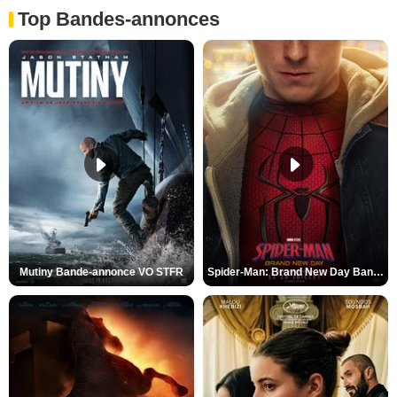
Top Bandes-annonces
Mutiny Bande-annonce VO STFR
Spider-Man: Brand New Day Bande-annonce VO STFR