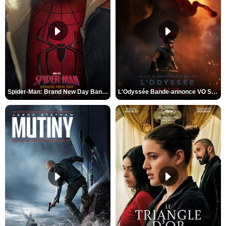
Spider-Man: Brand New Day Bande-annonce VO STFR
L'Odyssée Bande-annonce VO STFR