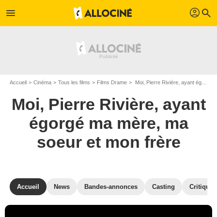
profil
menu
search
Accueil
Cinéma
Tous les films
Films Drame
Moi, Pierre Rivière, ayant égorgé ma mère, ma soeur et mon frère de René Allio
Moi, Pierre Rivière, ayant
égorgé ma mère, ma
soeur et mon frère
Accueil
News
Bandes-annonces
Casting
Critiques