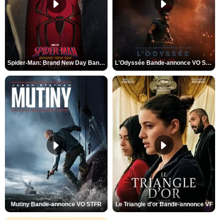
Spider-Man: Brand New Day Bande-annonce VO STFR
L'Odyssée Bande-annonce VO STFR
Mutiny Bande-annonce VO STFR
Le Triangle d'or Bande-annonce VF