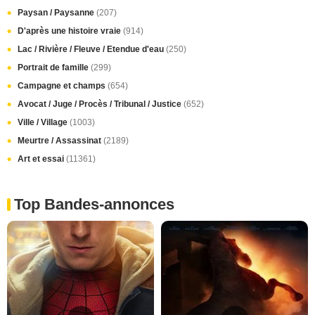
Paysan / Paysanne
(207)
D'après une histoire vraie
(914)
Lac / Rivière / Fleuve / Etendue d'eau
(250)
Portrait de famille
(299)
Campagne et champs
(654)
Avocat / Juge / Procès / Tribunal / Justice
(652)
Ville / Village
(1003)
Meurtre / Assassinat
(2189)
Art et essai
(11361)
Top Bandes-annonces