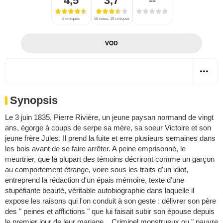
4,5
3,7
--
2 critiques
58 notes, 10 critiques
VOD
Synopsis
Le 3 juin 1835, Pierre Rivière, un jeune paysan normand de vingt
ans, égorge à coups de serpe sa mère, sa soeur Victoire et son
jeune frère Jules. Il prend la fuite et erre plusieurs semaines dans
les bois avant de se faire arrêter. A peine emprisonné, le
meurtrier, que la plupart des témoins décriront comme un garçon
au comportement étrange, voire sous les traits d'un idiot,
entreprend la rédaction d'un épais mémoire, texte d'une
stupéfiante beauté, véritable autobiographie dans laquelle il
expose les raisons qui l'on conduit à son geste : délivrer son père
des " peines et afflictions " que lui faisait subir son épouse depuis
le premier jour de leur mariage... Criminel monstrueux ou " pauvre