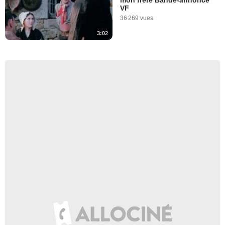
VF
36 269 vues
3:02