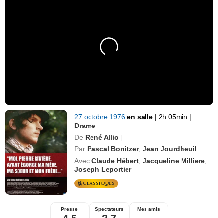
27 octobre 1976
en salle
|
2h 05min
|
Drame
De
René Allio
|
Par
Pascal Bonitzer
,
Jean Jourdheuil
Avec
Claude Hébert
,
Jacqueline Milliere
,
Joseph Leportier
Presse
Spectateurs
Mes amis