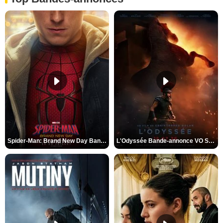
Spider-Man: Brand New Day Bande-annonce VO STFR
L'Odyssée Bande-annonce VO STFR