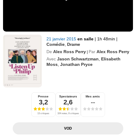
21 janvier 2015
en salle
|
1h 48min
|
Comédie
,
Drame
De
Alex Ross Perry
Par
Alex Ross Perry
|
Avec
Jason Schwartzman
,
Elisabeth
Moss
,
Jonathan Pryce
Presse
Spectateurs
Mes amis
3,2
2,6
--
13 critiques
104 notes, 8 critiques
VOD