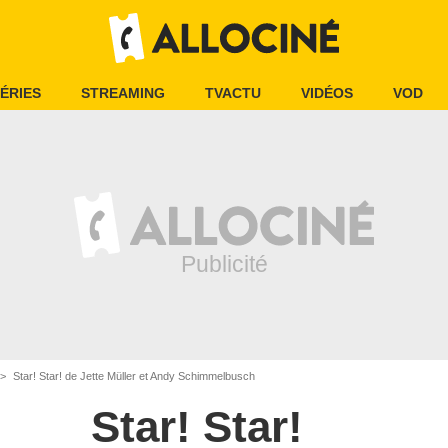
ÉRIES
STREAMING
TVACTU
VIDÉOS
VOD
Star! Star! de Jette Müller et Andy Schimmelbusch
Star! Star!