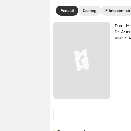
Accueil
Casting
Films similair
Date de 
De
Jette
Avec
Sie