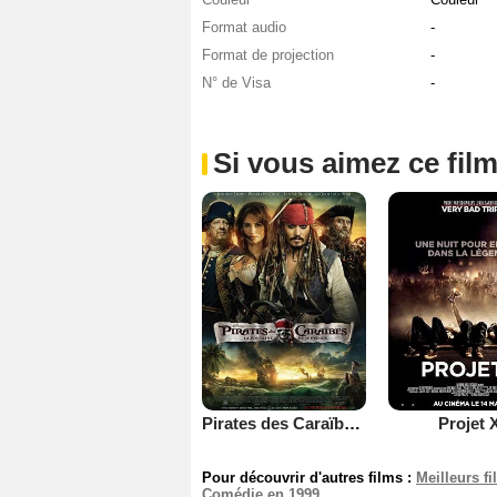
Format audio
-
Format de projection
-
N° de Visa
-
Si vous aimez ce film
Pirates des Caraïbes : la Fontaine de Jouvence
Projet 
Pour découvrir d'autres films :
Meilleurs f
Comédie en 1999
.