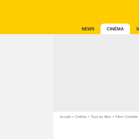
NEWS
CINÉMA
S
Accueil
Cinéma
Tous les films
Films Comédie