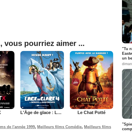
, vous pourriez aimer ...
"Tu n
Eastw
un be
diman
X
L'Âge de glace : La dérive des continents
Le Chat Potté
"Spie
ilms de l'année 1999
,
Meilleurs films Comédie
,
Meilleurs films
compl