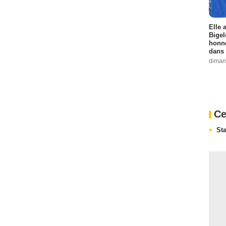
Elle 
Bigel
honne
dans 
diman
Ce
Sta