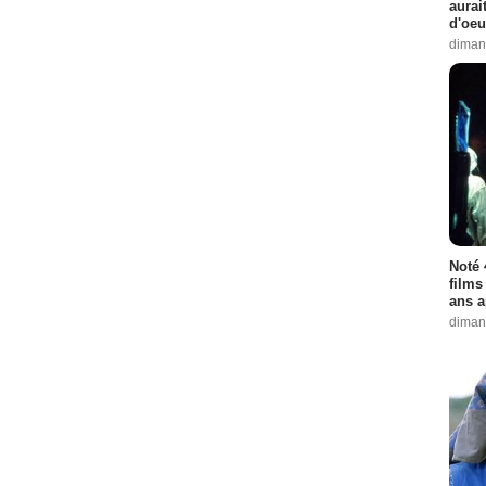
aurai
d'oeu
diman
Noté 
films
ans a
diman