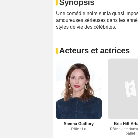
Synopsis
Une comédie noire sur la quasi impossi
amoureuses sérieuses dans les année
styles de vie des célébrités.
Acteurs et actrices
Sienna Guillory
Brie Hill Ar
Rôle : Lu
Rôle : Une dans
ballet