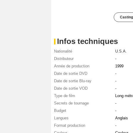
Casting
Infos techniques
Nationalité
U.S.A.
Distributeur
-
Année de production
1999
Date de sortie DVD
-
Date de sortie Blu-ray
-
Date de sortie VOD
-
Type de film
Long métr
Secrets de tournage
-
Budget
-
Langues
Anglais
Format production
-
Couleur
Couleur