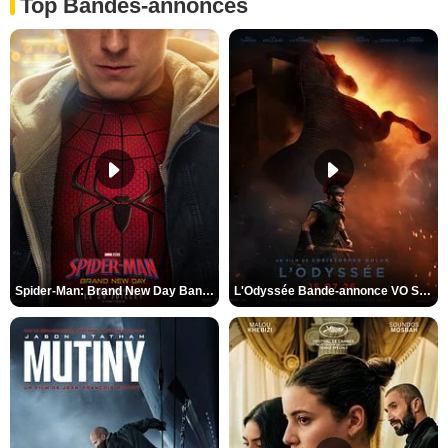
Top Bandes-annonces
Spider-Man: Brand New Day Bande-annonce VO STFR
L'Odyssée Bande-annonce VO STFR