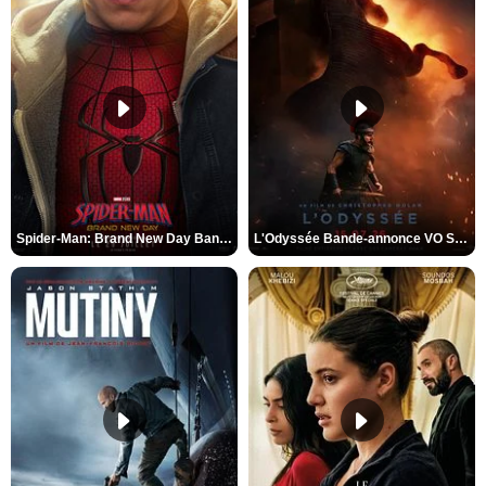
Spider-Man: Brand New Day Bande-annonce VO STFR
L'Odyssée Bande-annonce VO STFR