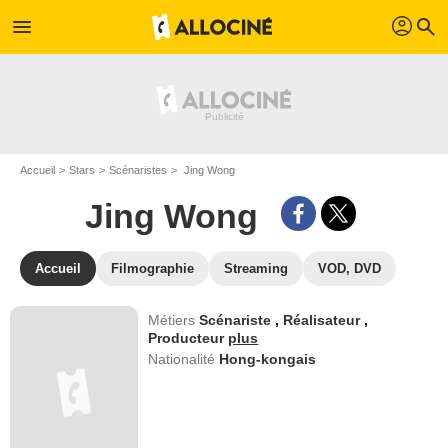
profil
menu
search
Accueil
Stars
Scénaristes
Jing Wong
Jing Wong
Accueil
Filmographie
Streaming
VOD, DVD
Métiers
Scénariste
,
Réalisateur
,
Producteur
plus
Nationalité
Hong-kongais