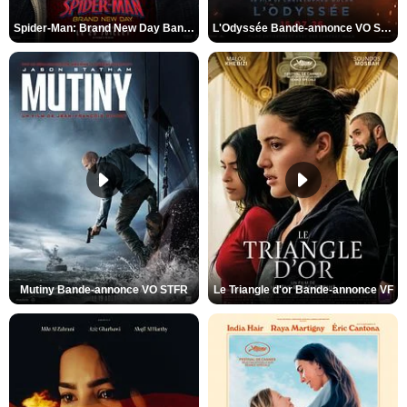
Spider-Man: Brand New Day Bande-annonce VO STFR
L'Odyssée Bande-annonce VO STFR
Mutiny Bande-annonce VO STFR
Le Triangle d'or Bande-annonce VF