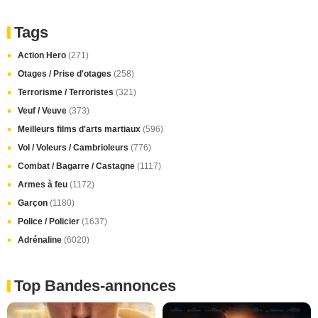
Tags
Action Hero
(271)
Otages / Prise d'otages
(258)
Terrorisme / Terroristes
(321)
Veuf / Veuve
(373)
Meilleurs films d'arts martiaux
(596)
Vol / Voleurs / Cambrioleurs
(776)
Combat / Bagarre / Castagne
(1117)
Armes à feu
(1172)
Garçon
(1180)
Police / Policier
(1637)
Adrénaline
(6020)
Top Bandes-annonces