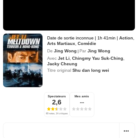
Date de sortie inconnue
|
1h 41min
|
Action
,
Arts Martiaux
,
Comédie
De
Jing Wong
Par
Jing Wong
|
Avec
Jet Li
,
Chingmy Yau Suk-Ching
,
Jacky Cheung
Titre original
Shu dan long wei
Spectateurs
Mes amis
2,6
--
80 notes, 14 critiques