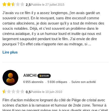
2,5
Publiée le 27 juillet 2015
J’avais vu ce film il y a assez longtemps, j’en avais gardé un
souvenir correct. En le revoyant, sans être excessif comme
certains allocinéens, je dois avouer qu’il y a tout de mêmes des
soucis notables. Déjà, et c’est souvent un problème dans le
cinéma asiatique, il y a un humour lourd et inutile qui nous est
largement saupoudré pendant tout le film. J’ai envie de dire
pourquoi ? En effet cela n’apporte rien au métrage, si ...
Lire plus
AMCHI
6 955 abonnés
5 936 critiques
Suivre son activité
0,5
Publiée le 10 juin 2010
Film d'action médiocre lorgnant du côté de Piège de cristal avec
scènes d'action à la ramasse et humour de 2nde zone. Terreur à
Hong Kong ne parvient même pas à nous divertir alors que c'était