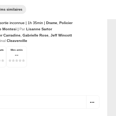
lms similaires
sortie inconnue
|
1h 35min
|
Drame
,
Policier
e Montesi
Par
Lisanne Sartor
|
er Carradine
,
Gabrielle Rose
,
Jeff Wincott
ginal
Cleaverville
urs
Mes amis
--