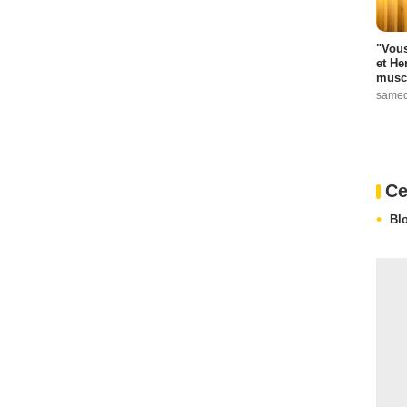
"Vous
et He
muscl
samed
Ce
Bl