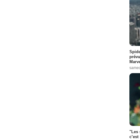
Spide
prévu
Marve
samed
"Les 
c’est