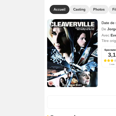
Accueil
Casting
Photos
Fi
Date de 
De
Jorg
Avec
Ev
Titre ori
Spectate
3,1
1 note