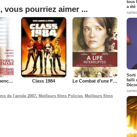
tous 
a été 
, vous pourriez aimer ...
samed
Sorti
failli
Mauvaise influence (TV)
Le Combat d'une Femme
Class 1984
Décou
samed
ilms de l'année 2007
,
Meilleurs films Policier
,
Meilleurs films