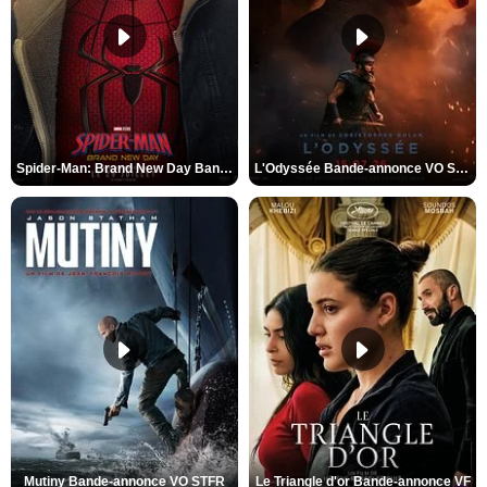
Spider-Man: Brand New Day Bande-annonce VO STFR
L'Odyssée Bande-annonce VO STFR
Mutiny Bande-annonce VO STFR
Le Triangle d'or Bande-annonce VF