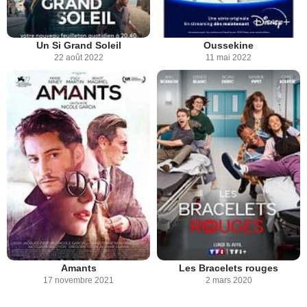
Un Si Grand Soleil
Oussekine
22 août 2022
11 mai 2022
Amants
Les Bracelets rouges
17 novembre 2021
2 mars 2020