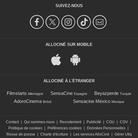
SUIVEZ-NOUS
ALLOCINÉ SUR MOBILE
ALLOCINÉ À L'ÉTRANGER
Filmstarts
SensaCine
Beyazperde
Allemagne
Espagne
Turquie
AdoroCinema
Sensacine México
Brésil
Mexique
Contact
|
Qui sommes-nous
|
Recrutement
|
Publicité
|
CGU
|
CGV
|
Politique de cookies
|
Préférences cookies
|
Données Personnelles
|
Revue de presse
|
Charte d'écriture
|
Les services AlloCiné
|
Gérer Utiq