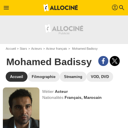
profil
menu
search
Accueil
Stars
Acteurs
Acteur français
Mohamed Badissy
Mohamed Badissy
Accueil
Filmographie
Streaming
VOD, DVD
Métier
Acteur
Nationalités
Français,
Marocain