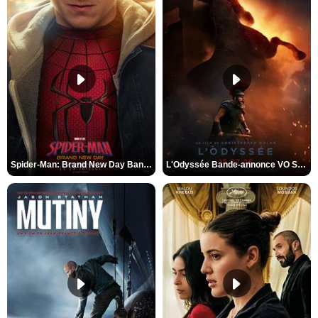
Spider-Man: Brand New Day Bande-annonce VO STFR
L'Odyssée Bande-annonce VO STFR