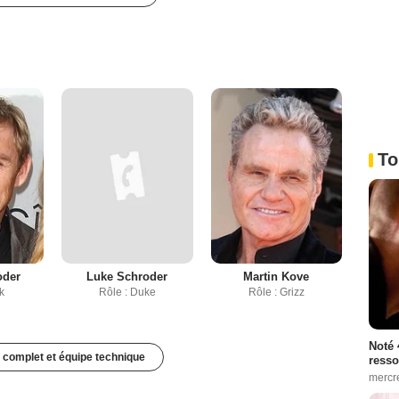
To
oder
Luke Schroder
Martin Kove
k
Rôle : Duke
Rôle : Grizz
Noté 
 complet et équipe technique
resso
mercr