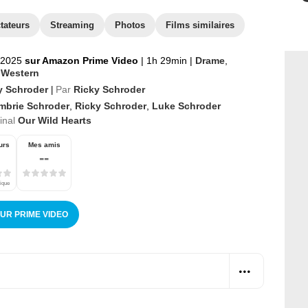
tateurs
Streaming
Photos
Films similaires
t 2025
sur Amazon Prime Video
|
1h 29min
|
Drame
,
,
Western
y Schroder
Par
Ricky Schroder
|
mbrie Schroder
,
Ricky Schroder
,
Luke Schroder
ginal
Our Wild Hearts
urs
Mes amis
--
tique
SUR PRIME VIDEO