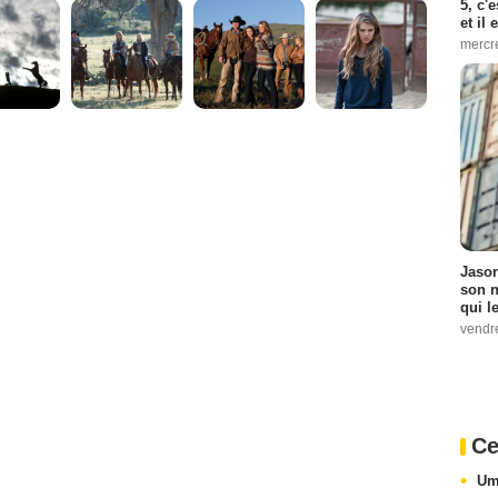
5, c'
et il
mercr
Jason
son n
qui le
vendre
Ce
Um