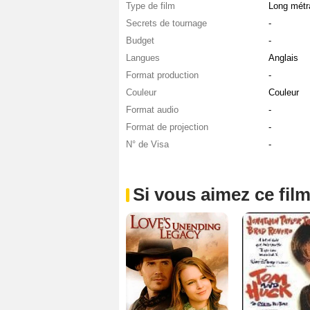
Type de film
Long métr
Secrets de tournage
-
Budget
-
Langues
Anglais
Format production
-
Couleur
Couleur
Format audio
-
Format de projection
-
N° de Visa
-
Si vous aimez ce film