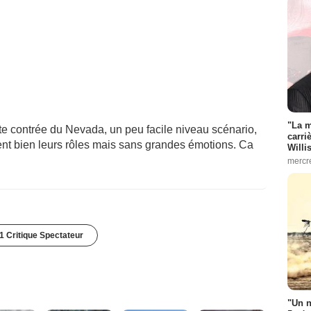
"La m
te contrée du Nevada, un peu facile niveau scénario,
carri
ent bien leurs rôles mais sans grandes émotions. Ca
Willi
mercr
1 Critique Spectateur
"Un n