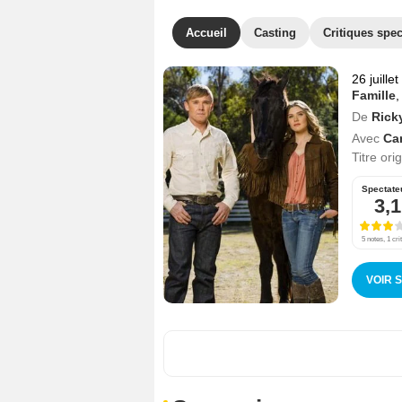
Accueil
Casting
Critiques spec
26 juille
Famille
De
Rick
Avec
Ca
Titre ori
Spectate
3,1
5 notes, 1 cri
VOIR 