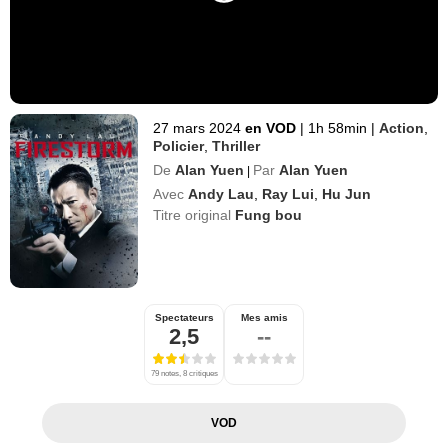
27 mars 2024
en VOD
|
1h 58min
|
Action
,
Policier
,
Thriller
De
Alan Yuen
Par
Alan Yuen
|
Avec
Andy Lau
,
Ray Lui
,
Hu Jun
Titre original
Fung bou
Spectateurs
Mes amis
2,5
--
79 notes, 8 critiques
VOD