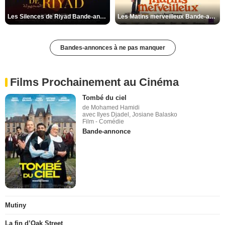
Les Silences de Riyad Bande-annonce VO STFR
Les Matins merveilleux Bande-annonce VF
Bandes-annonces à ne pas manquer
Films Prochainement au Cinéma
Tombé du ciel
de Mohamed Hamidi
avec Ilyes Djadel, Josiane Balasko
Film - Comédie
Bande-annonce
Mutiny
La fin d’Oak Street