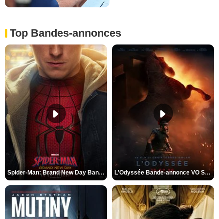
Top Bandes-annonces
Spider-Man: Brand New Day Bande-annonce VO STFR
L'Odyssée Bande-annonce VO STFR