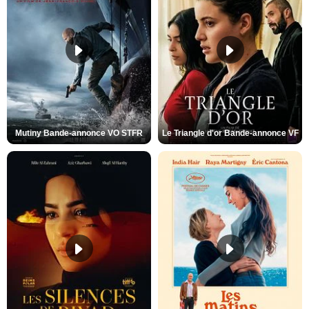
Mutiny Bande-annonce VO STFR
Le Triangle d'or Bande-annonce VF