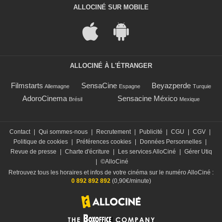
ALLOCINÉ SUR MOBILE
ALLOCINÉ À L'ÉTRANGER
Filmstarts
SensaCine
Beyazperde
Allemagne
Espagne
Turquie
AdoroCinema
Sensacine México
Brésil
Mexique
Contact
|
Qui sommes-nous
|
Recrutement
|
Publicité
|
CGU
|
CGV
|
Politique de cookies
|
Préférences cookies
|
Données Personnelles
|
Revue de presse
|
Charte d'écriture
|
Les services AlloCiné
|
Gérer Utiq
|
©AlloCiné
Retrouvez tous les horaires et infos de votre cinéma sur le numéro AlloCiné :
0 892 892 892
(0,90€/minute)