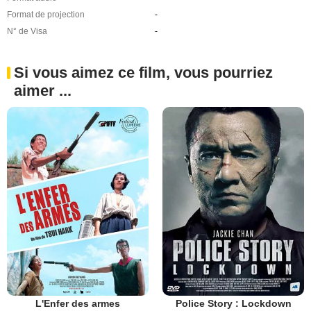
Format de projection
-
N° de Visa
-
Si vous aimez ce film, vous pourriez
aimer ...
L'Enfer des armes
Police Story : Lockdown