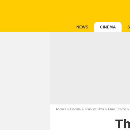
NEWS
CINÉMA
S
Accueil
Cinéma
Tous les films
Films Drame
Th