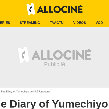
ÉRIES
STREAMING
TVACTU
VIDÉOS
VOD
The Diary of Yumechiyo de Kiriô Urayama
e Diary of Yumechiyo