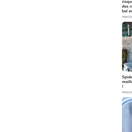
risqu
des r
bel 
mercr
Spid
meill
!
mercr