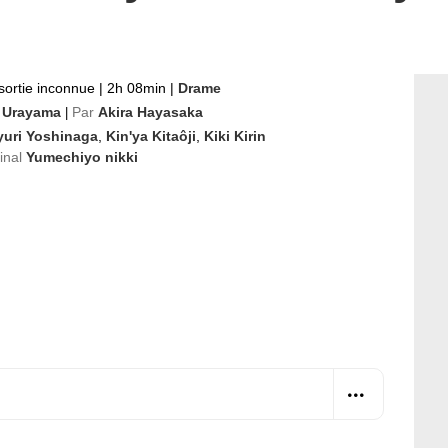
sortie inconnue
|
2h 08min
|
Drame
ô Urayama
Par
Akira Hayasaka
|
yuri Yoshinaga
,
Kin'ya Kitaôji
,
Kiki Kirin
ginal
Yumechiyo nikki