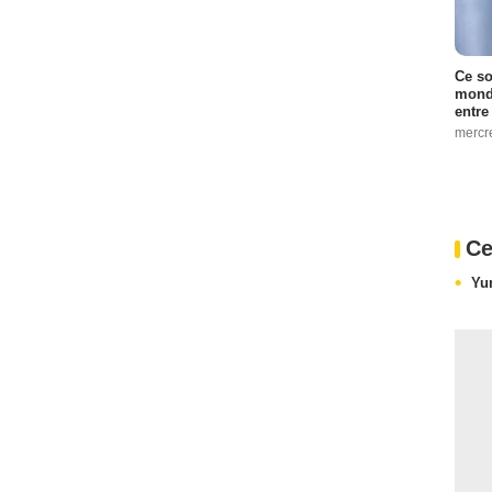
Ce so
monde
entre
mercr
Ce
Yu