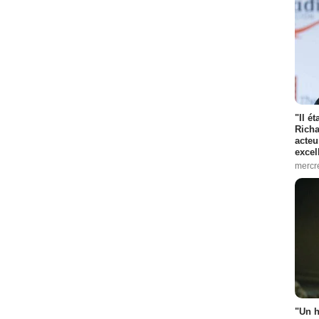
"Il é
Richa
acteu
excel
mercr
"Un h