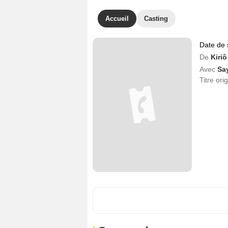
Accueil
Casting
Date de 
De
Kiri
Avec
Sa
Titre ori