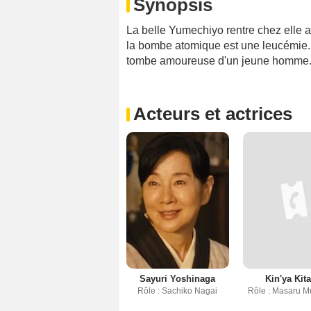
Synopsis
La belle Yumechiyo rentre chez elle a
la bombe atomique est une leucémie. Al
tombe amoureuse d'un jeune homme
Acteurs et actrices
Sayuri Yoshinaga
Kin'ya Kita
Rôle : Sachiko Nagai
Rôle : Masaru M