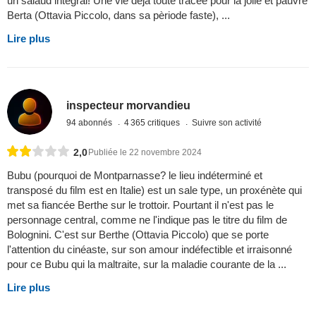
un salaud intègral! Une vie dèjà toute tracèe pour la jolie et pauvre
Berta (Ottavia Piccolo, dans sa pèriode faste), ...
Lire plus
inspecteur morvandieu
94 abonnés
4 365 critiques
Suivre son activité
2,0
Publiée le 22 novembre 2024
Bubu (pourquoi de Montparnasse? le lieu indéterminé et
transposé du film est en Italie) est un sale type, un proxénète qui
met sa fiancée Berthe sur le trottoir. Pourtant il n'est pas le
personnage central, comme ne l'indique pas le titre du film de
Bolognini. C'est sur Berthe (Ottavia Piccolo) que se porte
l'attention du cinéaste, sur son amour indéfectible et irraisonné
pour ce Bubu qui la maltraite, sur la maladie courante de la ...
Lire plus