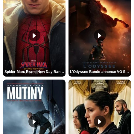
Spider-Man: Brand New Day Bande-annonce VO STFR
L'Odyssée Bande-annonce VO STFR