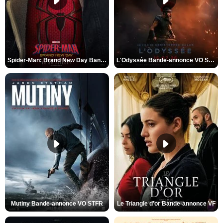
Spider-Man: Brand New Day Bande-annonce VO STFR
L'Odyssée Bande-annonce VO STFR
Mutiny Bande-annonce VO STFR
Le Triangle d'or Bande-annonce VF