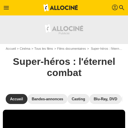
profil
menu
search
Accueil
Cinéma
Tous les films
Films documentaires
Super-héros : l'éternel combat de Michael Kantor
Super-héros : l'éternel
combat
Accueil
Bandes-annonces
Casting
Blu-Ray, DVD
P