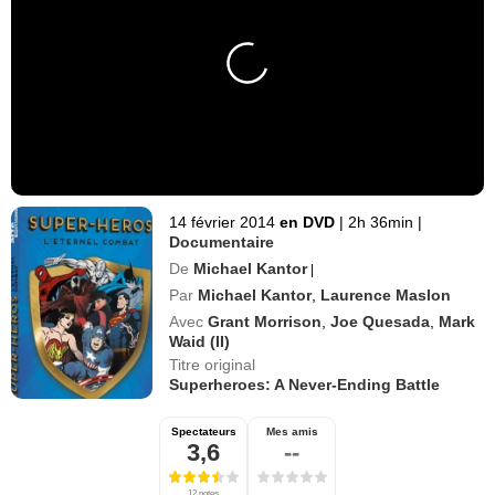
14 février 2014
en DVD
|
2h 36min
|
Documentaire
De
Michael Kantor
|
Par
Michael Kantor
,
Laurence Maslon
Avec
Grant Morrison
,
Joe Quesada
,
Mark
Waid (II)
Titre original
Superheroes: A Never-Ending Battle
Spectateurs
Mes amis
3,6
--
12 notes