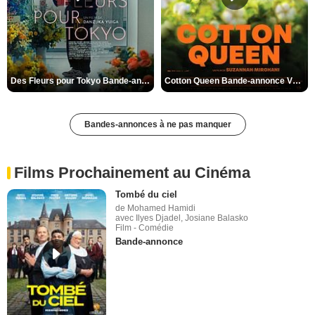
Des Fleurs pour Tokyo Bande-annonce VO STFR
Cotton Queen Bande-annonce VO STFR
Bandes-annonces à ne pas manquer
Films Prochainement au Cinéma
Tombé du ciel
de Mohamed Hamidi
avec Ilyes Djadel, Josiane Balasko
Film - Comédie
Bande-annonce