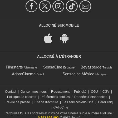
ALLOCINÉ SUR MOBILE
ALLOCINÉ À L'ÉTRANGER
Filmstarts
SensaCine
Beyazperde
Allemagne
Espagne
Turquie
AdoroCinema
Sensacine México
Brésil
Mexique
Contact
|
Qui sommes-nous
|
Recrutement
|
Publicité
|
CGU
|
CGV
|
Politique de cookies
|
Préférences cookies
|
Données Personnelles
|
Revue de presse
|
Charte d'écriture
|
Les services AlloCiné
|
Gérer Utiq
|
©AlloCiné
Retrouvez tous les horaires et infos de votre cinéma sur le numéro AlloCiné :
0 892 892 892
(0,90€/minute)