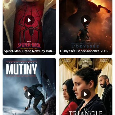
Spider-Man: Brand New Day Bande-annonce VO STFR
L'Odyssée Bande-annonce VO STFR