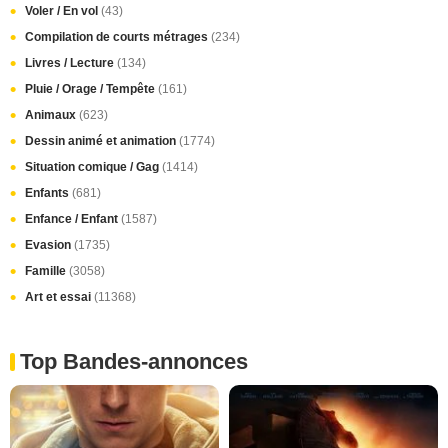
Voler / En vol
(43)
Compilation de courts métrages
(234)
Livres / Lecture
(134)
Pluie / Orage / Tempête
(161)
Animaux
(623)
Dessin animé et animation
(1774)
Situation comique / Gag
(1414)
Enfants
(681)
Enfance / Enfant
(1587)
Evasion
(1735)
Famille
(3058)
Art et essai
(11368)
Top Bandes-annonces