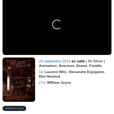
24 septembre 2014
en salle
|
0h 50min
|
Animation
,
Aventure
,
Drame
,
Famille
De
Laurent Witz
,
Alexandre Espigares
,
Eloi Henriod
Par
William Joyce
|
Dès 6 ans