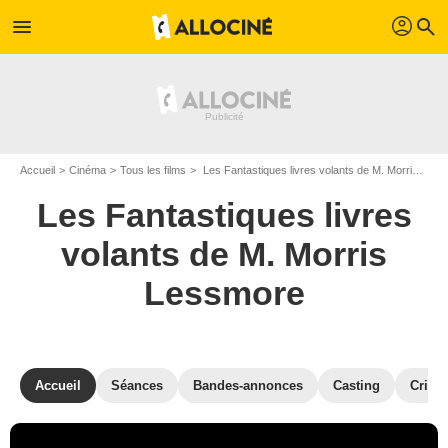
profil
menu
search
Accueil
Cinéma
Tous les films
Les Fantastiques livres volants de M. Morris Lessmore
Les Fantastiques livres
volants de M. Morris
Lessmore
Accueil
Séances
Bandes-annonces
Casting
Critiq