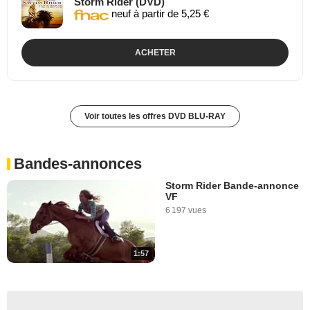
Storm Rider (DVD)
neuf à partir de 5,25 €
ACHETER
Voir toutes les offres DVD BLU-RAY
Bandes-annonces
Storm Rider Bande-annonce
VF
6 197 vues
1:57