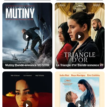
Mutiny Bande-annonce VO STFR
Le Triangle d'or Bande-annonce VF