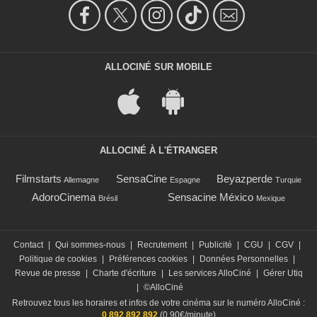
ALLOCINÉ SUR MOBILE
ALLOCINÉ À L'ÉTRANGER
Filmstarts
SensaCine
Beyazperde
Allemagne
Espagne
Turquie
AdoroCinema
Sensacine México
Brésil
Mexique
Contact
|
Qui sommes-nous
|
Recrutement
|
Publicité
|
CGU
|
CGV
|
Politique de cookies
|
Préférences cookies
|
Données Personnelles
|
Revue de presse
|
Charte d'écriture
|
Les services AlloCiné
|
Gérer Utiq
|
©AlloCiné
Retrouvez tous les horaires et infos de votre cinéma sur le numéro AlloCiné :
0 892 892 892
(0,90€/minute)