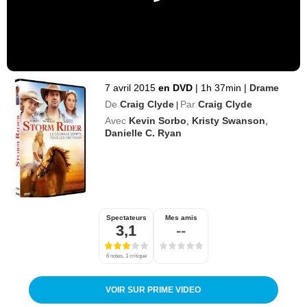
7 avril 2015
en DVD
|
1h 37min
|
Drame
De
Craig Clyde
Par
Craig Clyde
|
Avec
Kevin Sorbo
,
Kristy Swanson
,
Danielle C. Ryan
Spectateurs
Mes amis
3,1
--
6 notes, 1 critique
VOIR SUR PRIME VIDEO