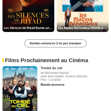
Les Silences de Riyad Bande-annonce VO STFR
Les Matins merveilleux Bande-annonce VF
Bandes-annonces à ne pas manquer
Films Prochainement au Cinéma
Tombé du ciel
de Mohamed Hamidi
avec Ilyes Djadel, Josiane Balasko
Film - Comédie
Bande-annonce