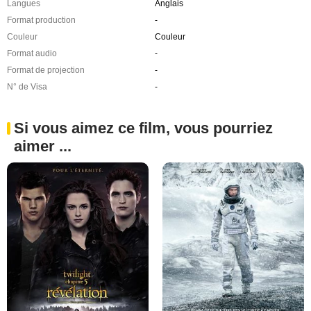
Langues
Anglais
Format production
-
Couleur
Couleur
Format audio
-
Format de projection
-
N° de Visa
-
Si vous aimez ce film, vous pourriez
aimer ...