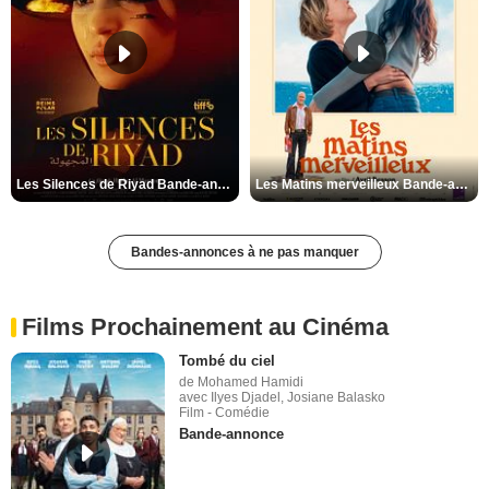
Les Silences de Riyad Bande-annonce VO STFR
Les Matins merveilleux Bande-annonce VF
Bandes-annonces à ne pas manquer
Films Prochainement au Cinéma
Tombé du ciel
de Mohamed Hamidi
avec Ilyes Djadel, Josiane Balasko
Film - Comédie
Bande-annonce