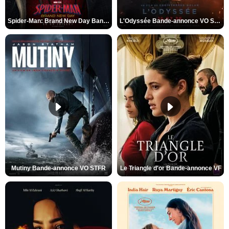
Spider-Man: Brand New Day Bande-annonce VO STFR
L'Odyssée Bande-annonce VO STFR
Mutiny Bande-annonce VO STFR
Le Triangle d'or Bande-annonce VF