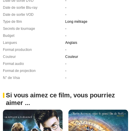
Date de sortie DVD
-
Date de sortie Blu-ray
-
Date de sortie VOD
-
Type de film
Long métrage
Secrets de tournage
-
Budget
-
Langues
Anglais
Format production
-
Couleur
Couleur
Format audio
-
Format de projection
-
N° de Visa
-
Si vous aimez ce film, vous pourriez
aimer ...