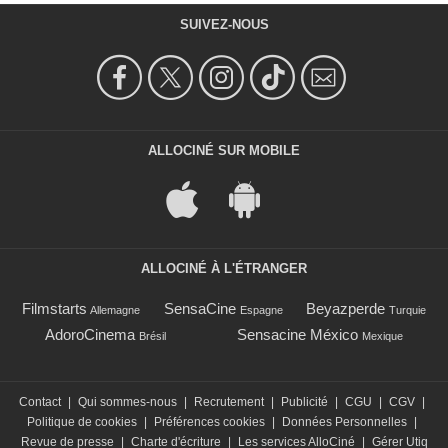
SUIVEZ-NOUS
ALLOCINÉ SUR MOBILE
ALLOCINÉ À L'ÉTRANGER
Filmstarts
SensaCine
Beyazperde
Allemagne
Espagne
Turquie
AdoroCinema
Sensacine México
Brésil
Mexique
Contact
|
Qui sommes-nous
|
Recrutement
|
Publicité
|
CGU
|
CGV
|
Politique de cookies
|
Préférences cookies
|
Données Personnelles
|
Revue de presse
|
Charte d'écriture
|
Les services AlloCiné
|
Gérer Utiq