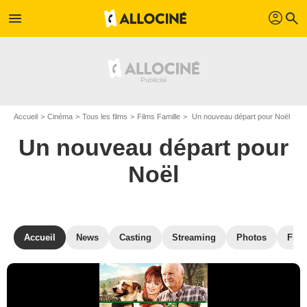
profil
menu
search
Accueil
Cinéma
Tous les films
Films Famille
Un nouveau départ pour Noël
Un nouveau départ pour
Noël
Accueil
News
Casting
Streaming
Photos
Film