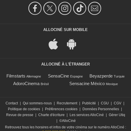
ALLOCINÉ SUR MOBILE
ALLOCINÉ À L'ÉTRANGER
Filmstarts
SensaCine
Beyazperde
Allemagne
Espagne
Turquie
AdoroCinema
Sensacine México
Brésil
Mexique
Contact
|
Qui sommes-nous
|
Recrutement
|
Publicité
|
CGU
|
CGV
|
Politique de cookies
|
Préférences cookies
|
Données Personnelles
|
Revue de presse
|
Charte d'écriture
|
Les services AlloCiné
|
Gérer Utiq
|
©AlloCiné
Retrouvez tous les horaires et infos de votre cinéma sur le numéro AlloCiné :