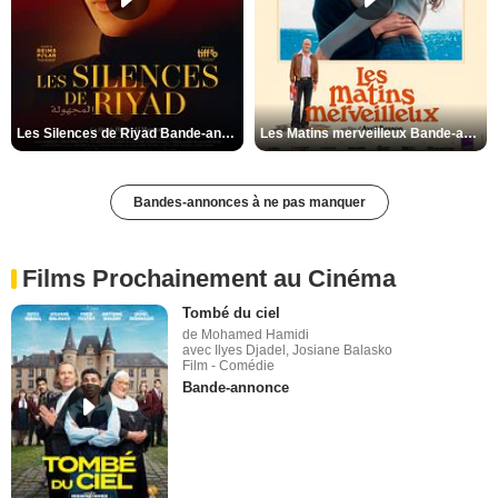
Les Silences de Riyad Bande-annonce VO STFR
Les Matins merveilleux Bande-annonce VF
Bandes-annonces à ne pas manquer
Films Prochainement au Cinéma
Tombé du ciel
de Mohamed Hamidi
avec Ilyes Djadel, Josiane Balasko
Film - Comédie
Bande-annonce