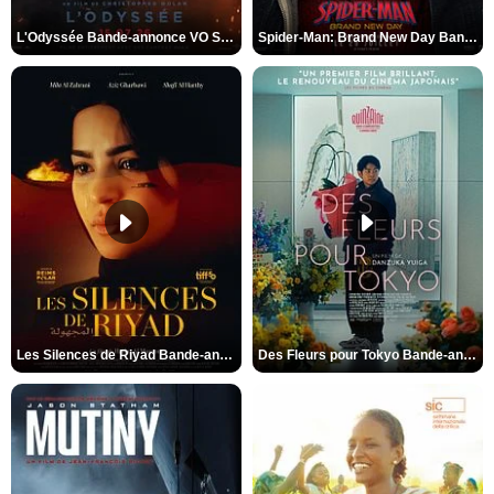
L'Odyssée Bande-annonce VO STFR
Spider-Man: Brand New Day Bande-annonce VO STFR
Les Silences de Riyad Bande-annonce VO STFR
Des Fleurs pour Tokyo Bande-annonce VO STFR