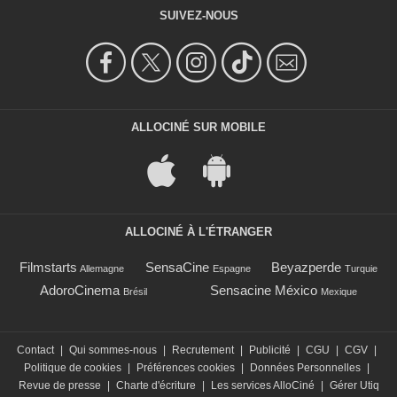
SUIVEZ-NOUS
ALLOCINÉ SUR MOBILE
ALLOCINÉ À L'ÉTRANGER
Filmstarts
SensaCine
Beyazperde
Allemagne
Espagne
Turquie
AdoroCinema
Sensacine México
Brésil
Mexique
Contact
|
Qui sommes-nous
|
Recrutement
|
Publicité
|
CGU
|
CGV
|
Politique de cookies
|
Préférences cookies
|
Données Personnelles
|
Revue de presse
|
Charte d'écriture
|
Les services AlloCiné
|
Gérer Utiq