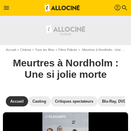
profil
menu
search
Accueil
Cinéma
Tous les films
Films Policier
Meurtres à Nordholm : Une si jolie morte de Thomas Berger
Meurtres à Nordholm :
Une si jolie morte
Accueil
Casting
Critiques spectateurs
Blu-Ray, DVD