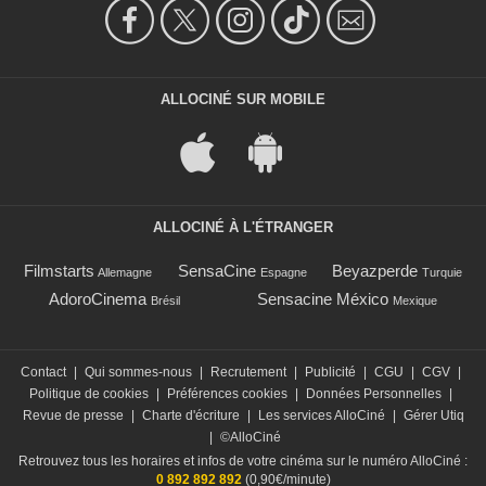
ALLOCINÉ SUR MOBILE
ALLOCINÉ À L'ÉTRANGER
Filmstarts
SensaCine
Beyazperde
Allemagne
Espagne
Turquie
AdoroCinema
Sensacine México
Brésil
Mexique
Contact
|
Qui sommes-nous
|
Recrutement
|
Publicité
|
CGU
|
CGV
|
Politique de cookies
|
Préférences cookies
|
Données Personnelles
|
Revue de presse
|
Charte d'écriture
|
Les services AlloCiné
|
Gérer Utiq
|
©AlloCiné
Retrouvez tous les horaires et infos de votre cinéma sur le numéro AlloCiné :
0 892 892 892
(0,90€/minute)