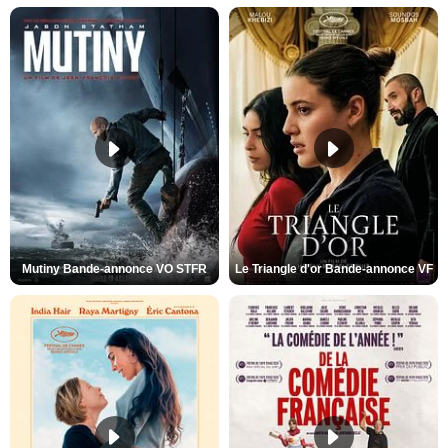
Mutiny Bande-annonce VO STFR
Le Triangle d'or Bande-annonce VF