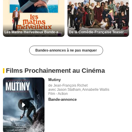
Les Matins merveilleux Bande-annonce VF
De la Comédie-Française Teaser VF
Bandes-annonces à ne pas manquer
Films Prochainement au Cinéma
Mutiny
de Jean-François Richet
avec Jason Statham, Annabelle Wallis
Film - Action
Bande-annonce