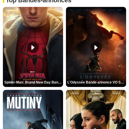
Top Bandes-annonces
Spider-Man: Brand New Day Bande-annonce VO STFR
L'Odyssée Bande-annonce VO STFR