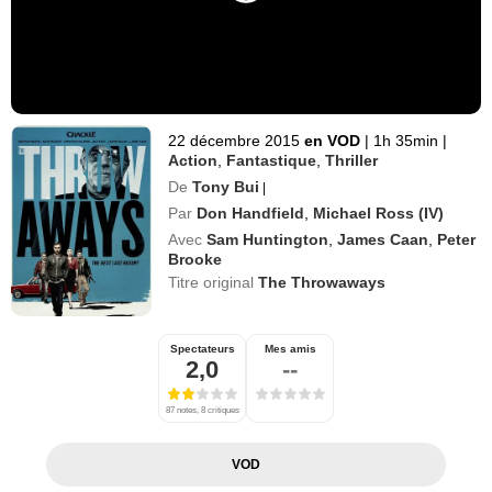
22 décembre 2015
en VOD
|
1h 35min
|
Action
,
Fantastique
,
Thriller
De
Tony Bui
|
Par
Don Handfield
,
Michael Ross (IV)
Avec
Sam Huntington
,
James Caan
,
Peter
Brooke
Titre original
The Throwaways
Spectateurs
Mes amis
2,0
--
87 notes, 8 critiques
VOD