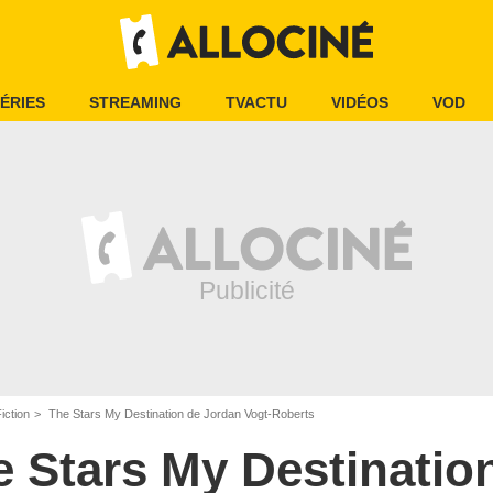
ÉRIES
STREAMING
TVACTU
VIDÉOS
VOD
iction
The Stars My Destination de Jordan Vogt-Roberts
e Stars My Destinatio