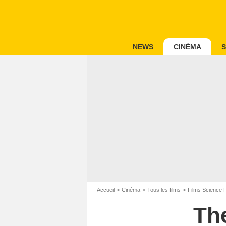
NEWS
CINÉMA
S
Accueil
Cinéma
Tous les films
Films Science F
Th