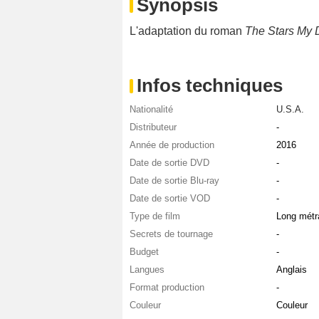
Synopsis
L'adaptation du roman
The Stars My 
Infos techniques
Nationalité
U.S.A.
Distributeur
-
Année de production
2016
Date de sortie DVD
-
Date de sortie Blu-ray
-
Date de sortie VOD
-
Type de film
Long métr
Secrets de tournage
-
Budget
-
Langues
Anglais
Format production
-
Couleur
Couleur