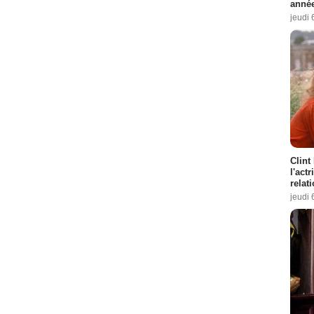
année
jeudi 
Clint
l'act
relat
jeudi 