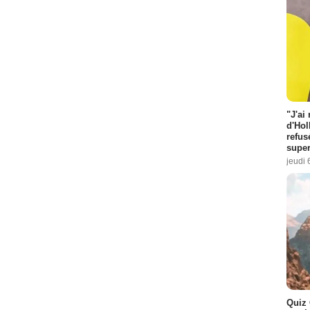
"J'ai
d'Hol
refus
super
jeudi 
Quiz 