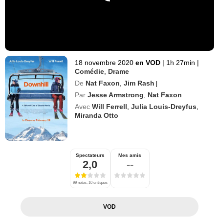
18 novembre 2020
en VOD
|
1h 27min
|
Comédie
,
Drame
De
Nat Faxon
,
Jim Rash
|
Par
Jesse Armstrong
,
Nat Faxon
Avec
Will Ferrell
,
Julia Louis-Dreyfus
,
Miranda Otto
Spectateurs
Mes amis
2,0
--
99 notes, 10 critiques
VOD