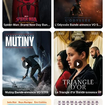
Spider-Man: Brand New Day Bande-annonce VO STFR
L'Odyssée Bande-annonce VO STFR
Mutiny Bande-annonce VO STFR
Le Triangle d'or Bande-annonce VF