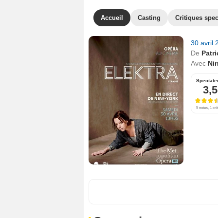
Accueil
Casting
Critiques spec
30 avril
De
Patr
Avec
Ni
Spectate
3,5
5 notes, 1 cri