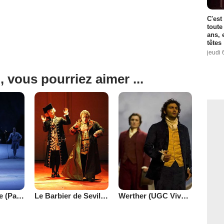
C'est
toute
ans, 
têtes
jeudi 
, vous pourriez aimer ...
Casse-noisette (Pathé Live)
Le Barbier de Seville (UGC Viva l'Opéra)
Werther (UGC Viva l'Opéra)