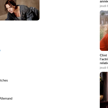
année
jeudi 
e
Clint
l'act
relat
jeudi 
etches
 Allemand