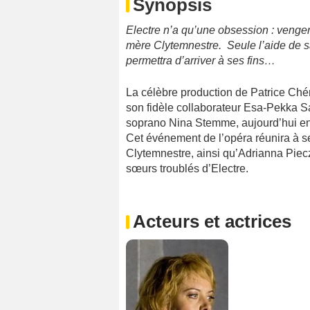
Synopsis
Electre n’a qu’une obsession : veng
mère Clytemnestre. Seule l’aide de s
permettra d’arriver à ses fins…
La célèbre production de Patrice Chér
son fidèle collaborateur Esa-Pekka Sa
soprano Nina Stemme, aujourd’hui enc
Cet événement de l’opéra réunira à ses
Clytemnestre, ainsi qu’Adrianna Piecz
sœurs troublés d’Electre.
Acteurs et actrices