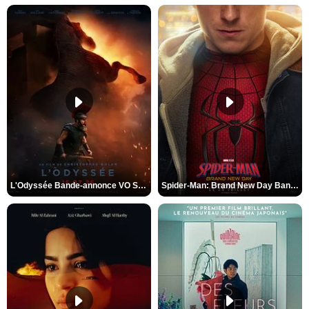
L'Odyssée Bande-annonce VO STFR
Spider-Man: Brand New Day Bande-annonce VO STFR