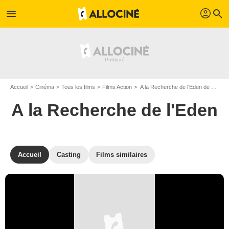
profil
menu
search
Accueil
Cinéma
Tous les films
Films Action
A la Recherche de l'Eden de Brendan Maher
A la Recherche de l'Eden
Accueil
Casting
Films similaires