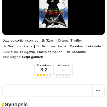
Date de sortie inconnue
|
1h 31min
|
Drame
,
Thriller
De
Norifumi Suzuki
Par
Norifumi Suzuki
,
Masahiro Kakefuda
|
Avec
Yumi Takigawa
,
Emiko Yamauchi
,
Rie Saotome
Titre original
Seijû gakuen
Spectateurs
Mes amis
3,2
--
Synopsis