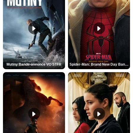
Mutiny Bande-annonce VO STFR
Spider-Man: Brand New Day Bande-annonce VO STFR