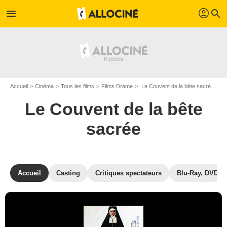
profil
menu
search
Accueil
Cinéma
Tous les films
Films Drame
Le Couvent de la bête sacrée de Norifumi Suzuki
Le Couvent de la bête
sacrée
Accueil
Casting
Critiques spectateurs
Blu-Ray, DVD