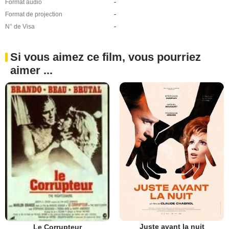
Format audio
-
Format de projection
-
N° de Visa
-
Si vous aimez ce film, vous pourriez
aimer ...
Juste avant la nuit
Le Corrupteur