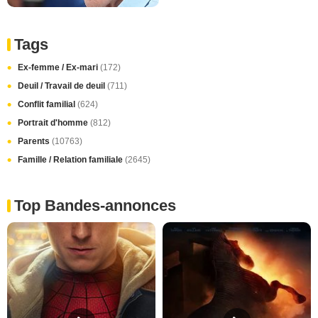
Tags
Ex-femme / Ex-mari
(172)
Deuil / Travail de deuil
(711)
Conflit familial
(624)
Portrait d'homme
(812)
Parents
(10763)
Famille / Relation familiale
(2645)
Top Bandes-annonces