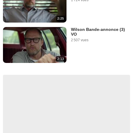
1 724 vues
2:25
Wilson Bande-annonce (3)
VO
2 507 vues
2:13