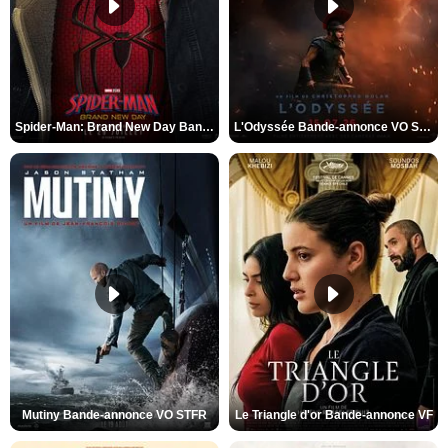
Spider-Man: Brand New Day Bande-annonce VO STFR
L'Odyssée Bande-annonce VO STFR
Mutiny Bande-annonce VO STFR
Le Triangle d'or Bande-annonce VF