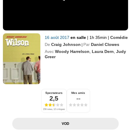
16 août 2017
en salle
|
1h 35min
|
Comédie
De
Craig Johnson
Par
Daniel Clowes
|
Avec
Woody Harrelson
,
Laura Dern
,
Judy
Greer
Spectateurs
Mes amis
2,5
--
156 notes, 12 critiques
VOD