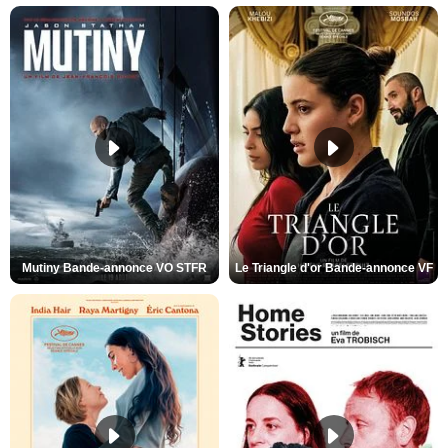
Mutiny Bande-annonce VO STFR
Le Triangle d'or Bande-annonce VF