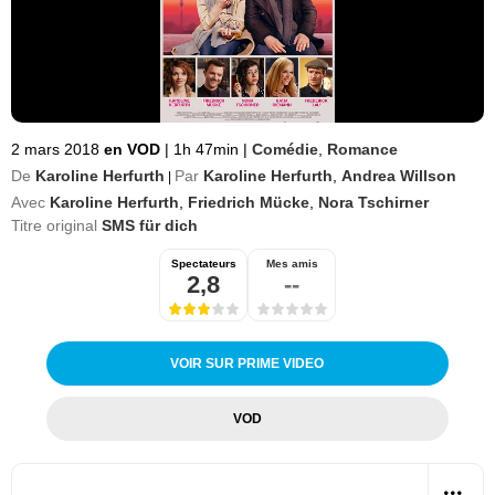
2 mars 2018
en VOD
|
1h 47min
|
Comédie
,
Romance
De
Karoline Herfurth
Par
Karoline Herfurth
,
Andrea Willson
|
Avec
Karoline Herfurth
,
Friedrich Mücke
,
Nora Tschirner
Titre original
SMS für dich
Spectateurs
Mes amis
2,8
--
VOIR SUR PRIME VIDEO
VOD