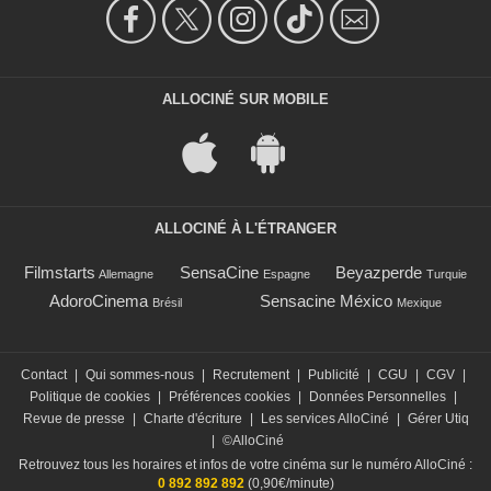
ALLOCINÉ SUR MOBILE
ALLOCINÉ À L'ÉTRANGER
Filmstarts
SensaCine
Beyazperde
Allemagne
Espagne
Turquie
AdoroCinema
Sensacine México
Brésil
Mexique
Contact
|
Qui sommes-nous
|
Recrutement
|
Publicité
|
CGU
|
CGV
|
Politique de cookies
|
Préférences cookies
|
Données Personnelles
|
Revue de presse
|
Charte d'écriture
|
Les services AlloCiné
|
Gérer Utiq
|
©AlloCiné
Retrouvez tous les horaires et infos de votre cinéma sur le numéro AlloCiné :
0 892 892 892
(0,90€/minute)